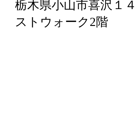
栃木県小山市喜沢１４
ストウォーク2階