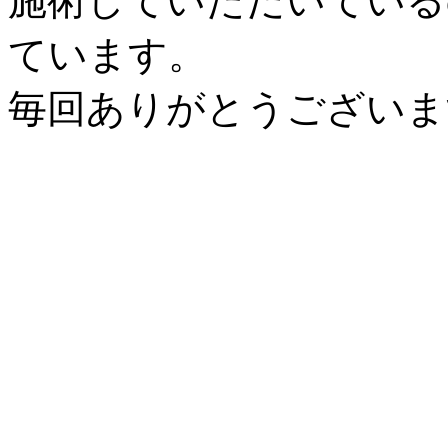
施術していただいている
ています。
毎回ありがとうございま