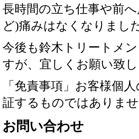
長時間の立ち仕事や前へ
ど)痛みはなくなりまし
今後も鈴木トリートメン
すが、宜しくお願い致し
「免責事項」お客様個人
証するものではありませ
お問い合わせ