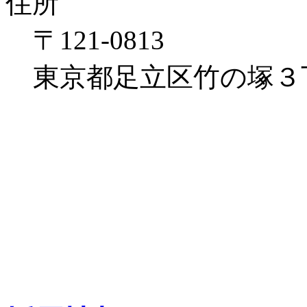
住所
〒121-0813
東京都足立区竹の塚３