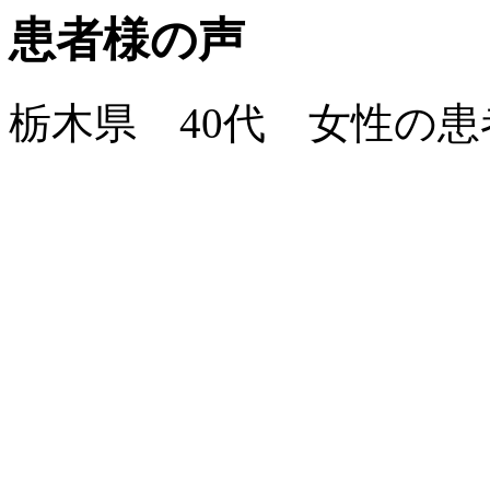
患者様の声
栃木県 40代 女性の患