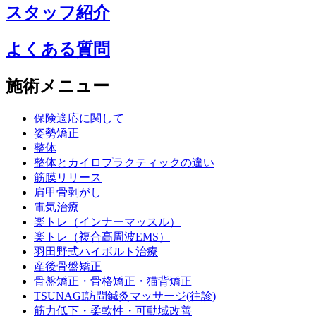
スタッフ紹介
よくある質問
施術メニュー
保険適応に関して
姿勢矯正
整体
整体とカイロプラクティックの違い
筋膜リリース
肩甲骨剥がし
電気治療
楽トレ（インナーマッスル）
楽トレ（複合高周波EMS）
羽田野式ハイボルト治療
産後骨盤矯正
骨盤矯正・骨格矯正・猫背矯正
TSUNAGI訪問鍼灸マッサージ(往診)
筋力低下・柔軟性・可動域改善