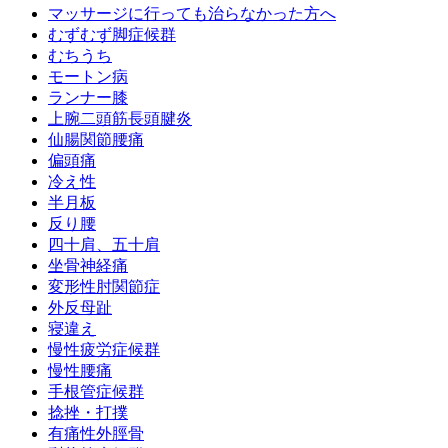
マッサージに行っても治らなかった方へ
むずむず脚症候群
むちうち
モートン病
ランナー膝
上腕二頭筋長頭腱炎
仙腸関節腰痛
偏頭痛
冷え性
半月板
反り腰
四十肩、五十肩
坐骨神経痛
変形性肘関節症
外反母趾
寝違え
慢性疲労症候群
慢性腰痛
手根管症候群
捻挫・打撲
有痛性外脛骨