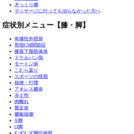
ぎっくり腰
マッサージに行っても治らなかった方へ
症状別メニュー【膝・脚】
有痛性外脛骨
母指CM関節症
膝蓋下脂肪体炎
ドケルバン病
モートン病
こむら返り
スポーツの怪我
捻挫・打撲
アキレス腱炎
冷え性
肉離れ
鵞足炎
腱板損傷
X脚
O脚
むずむず脚症候群