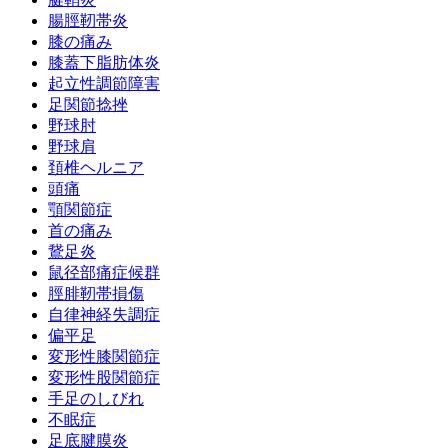
腸脛靭帯炎
膝の痛み
膝蓋下脂肪体炎
起立性調節障害
足関節捻挫
野球肘
野球肩
頚椎ヘルニア
頭痛
顎関節症
首の痛み
鵞足炎
鼠径部痛症候群
脛腓靭帯損傷
自律神経失調症
偏平足
変形性膝関節症
変形性股関節症
手足のしびれ
不眠症
足底腱膜炎