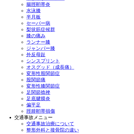
腸脛靭帯炎
水泳膝
半月板
セーバー病
梨状筋症候群
膝の痛み
ランナー膝
ジャンパー膝
外反母趾
シンスプリント
オスグッド（成長痛）
変形性股関節症
股関節痛
変形性膝関節症
足関節捻挫
足底腱膜炎
偏平足
脛腓靭帯損傷
交通事故メニュー
交通事故治療について
整形外科と接骨院の違い