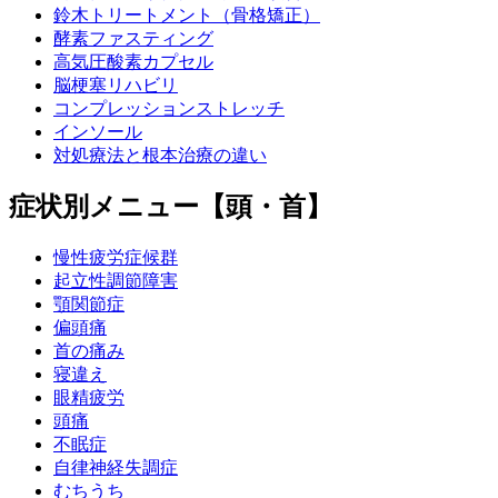
鈴木トリートメント（骨格矯正）
酵素ファスティング
高気圧酸素カプセル
脳梗塞リハビリ
コンプレッションストレッチ
インソール
対処療法と根本治療の違い
症状別メニュー【頭・首】
慢性疲労症候群
起立性調節障害
顎関節症
偏頭痛
首の痛み
寝違え
眼精疲労
頭痛
不眠症
自律神経失調症
むちうち