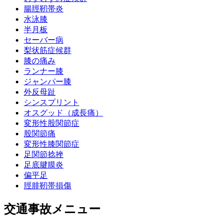
腸脛靭帯炎
水泳膝
半月板
セーバー病
梨状筋症候群
膝の痛み
ランナー膝
ジャンパー膝
外反母趾
シンスプリント
オスグッド（成長痛）
変形性股関節症
股関節痛
変形性膝関節症
足関節捻挫
足底腱膜炎
偏平足
脛腓靭帯損傷
交通事故メニュー