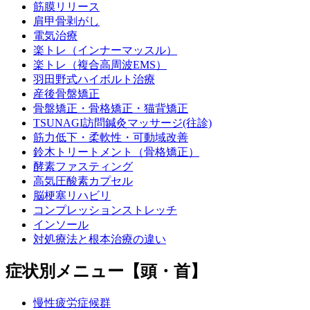
筋膜リリース
肩甲骨剥がし
電気治療
楽トレ（インナーマッスル）
楽トレ（複合高周波EMS）
羽田野式ハイボルト治療
産後骨盤矯正
骨盤矯正・骨格矯正・猫背矯正
TSUNAGI訪問鍼灸マッサージ(往診)
筋力低下・柔軟性・可動域改善
鈴木トリートメント（骨格矯正）
酵素ファスティング
高気圧酸素カプセル
脳梗塞リハビリ
コンプレッションストレッチ
インソール
対処療法と根本治療の違い
症状別メニュー【頭・首】
慢性疲労症候群