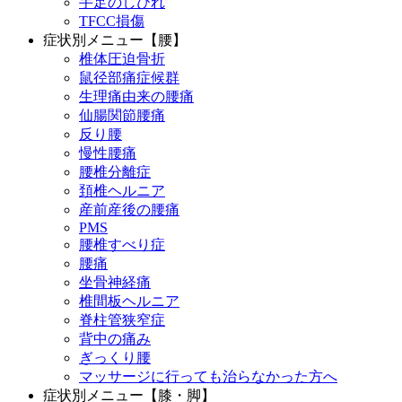
手足のしびれ
TFCC損傷
症状別メニュー【腰】
椎体圧迫骨折
鼠径部痛症候群
生理痛由来の腰痛
仙腸関節腰痛
反り腰
慢性腰痛
腰椎分離症
頚椎ヘルニア
産前産後の腰痛
PMS
腰椎すべり症
腰痛
坐骨神経痛
椎間板ヘルニア
脊柱管狭窄症
背中の痛み
ぎっくり腰
マッサージに行っても治らなかった方へ
症状別メニュー【膝・脚】