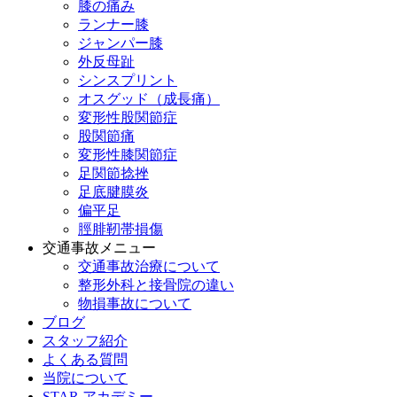
膝の痛み
ランナー膝
ジャンパー膝
外反母趾
シンスプリント
オスグッド（成長痛）
変形性股関節症
股関節痛
変形性膝関節症
足関節捻挫
足底腱膜炎
偏平足
脛腓靭帯損傷
交通事故メニュー
交通事故治療について
整形外科と接骨院の違い
物損事故について
ブログ
スタッフ紹介
よくある質問
当院について
STAR アカデミー