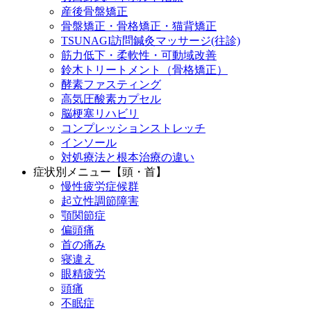
産後骨盤矯正
骨盤矯正・骨格矯正・猫背矯正
TSUNAGI訪問鍼灸マッサージ(往診)
筋力低下・柔軟性・可動域改善
鈴木トリートメント（骨格矯正）
酵素ファスティング
高気圧酸素カプセル
脳梗塞リハビリ
コンプレッションストレッチ
インソール
対処療法と根本治療の違い
症状別メニュー【頭・首】
慢性疲労症候群
起立性調節障害
顎関節症
偏頭痛
首の痛み
寝違え
眼精疲労
頭痛
不眠症