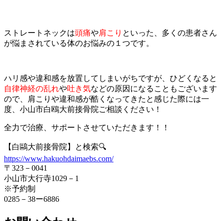
ストレートネックは
頭痛
や
肩こり
といった、多くの患者さん
が悩まされている体のお悩みの１つです。
ハリ感や違和感を放置してしまいがちですが、ひどくなると
自律神経の乱れ
や
吐き気
などの原因になることもございます
ので、
肩こり
や違和感が酷くなってきたと感じた際には一
度、小山市白鴎大前接骨院ご相談ください！
全力で治療、サポートさせていただきます！！
【白鷗大前接骨院】と検索🔍
https://www.hakuohdaimaebs.com/
〒323－0041
小山市大行寺1029－1
※予約制
0285－38ー6886