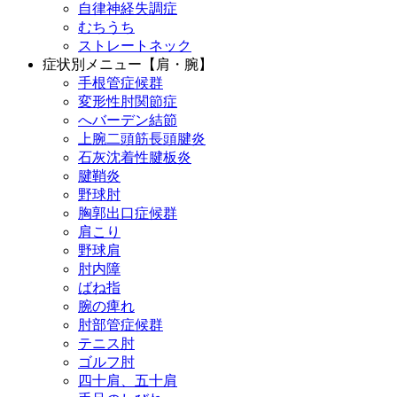
自律神経失調症
むちうち
ストレートネック
症状別メニュー【肩・腕】
手根管症候群
変形性肘関節症
へバーデン結節
上腕二頭筋長頭腱炎
石灰沈着性腱板炎
腱鞘炎
野球肘
胸郭出口症候群
肩こり
野球肩
肘内障
ばね指
腕の痺れ
肘部管症候群
テニス肘
ゴルフ肘
四十肩、五十肩