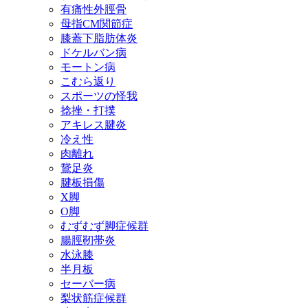
有痛性外脛骨
母指CM関節症
膝蓋下脂肪体炎
ドケルバン病
モートン病
こむら返り
スポーツの怪我
捻挫・打撲
アキレス腱炎
冷え性
肉離れ
鵞足炎
腱板損傷
X脚
O脚
むずむず脚症候群
腸脛靭帯炎
水泳膝
半月板
セーバー病
梨状筋症候群