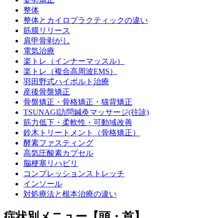
整体
整体とカイロプラクティックの違い
筋膜リリース
肩甲骨剥がし
電気治療
楽トレ（インナーマッスル）
楽トレ（複合高周波EMS）
羽田野式ハイボルト治療
産後骨盤矯正
骨盤矯正・骨格矯正・猫背矯正
TSUNAGI訪問鍼灸マッサージ(往診)
筋力低下・柔軟性・可動域改善
鈴木トリートメント（骨格矯正）
酵素ファスティング
高気圧酸素カプセル
脳梗塞リハビリ
コンプレッションストレッチ
インソール
対処療法と根本治療の違い
症状別メニュー【頭・首】