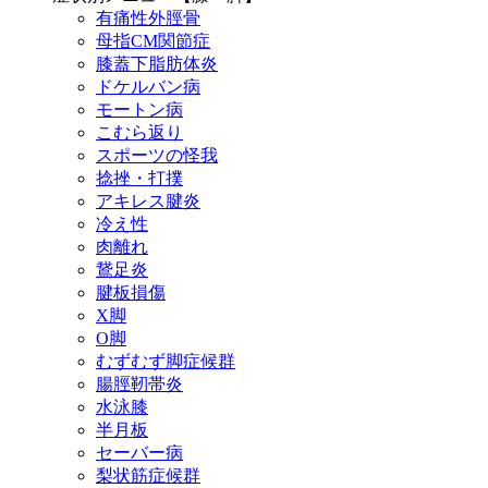
有痛性外脛骨
母指CM関節症
膝蓋下脂肪体炎
ドケルバン病
モートン病
こむら返り
スポーツの怪我
捻挫・打撲
アキレス腱炎
冷え性
肉離れ
鵞足炎
腱板損傷
X脚
O脚
むずむず脚症候群
腸脛靭帯炎
水泳膝
半月板
セーバー病
梨状筋症候群