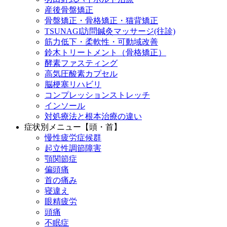
産後骨盤矯正
骨盤矯正・骨格矯正・猫背矯正
TSUNAGI訪問鍼灸マッサージ(往診)
筋力低下・柔軟性・可動域改善
鈴木トリートメント（骨格矯正）
酵素ファスティング
高気圧酸素カプセル
脳梗塞リハビリ
コンプレッションストレッチ
インソール
対処療法と根本治療の違い
症状別メニュー【頭・首】
慢性疲労症候群
起立性調節障害
顎関節症
偏頭痛
首の痛み
寝違え
眼精疲労
頭痛
不眠症