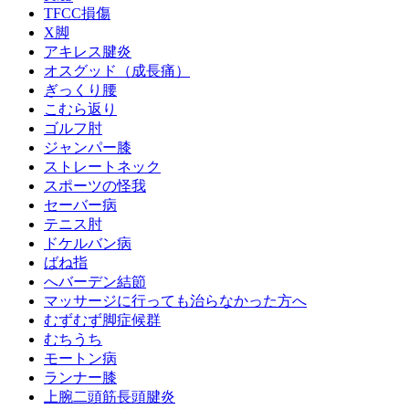
TFCC損傷
X脚
アキレス腱炎
オスグッド（成長痛）
ぎっくり腰
こむら返り
ゴルフ肘
ジャンパー膝
ストレートネック
スポーツの怪我
セーバー病
テニス肘
ドケルバン病
ばね指
へバーデン結節
マッサージに行っても治らなかった方へ
むずむず脚症候群
むちうち
モートン病
ランナー膝
上腕二頭筋長頭腱炎