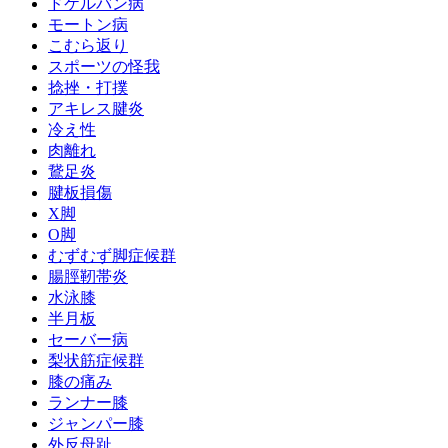
ドケルバン病
モートン病
こむら返り
スポーツの怪我
捻挫・打撲
アキレス腱炎
冷え性
肉離れ
鵞足炎
腱板損傷
X脚
O脚
むずむず脚症候群
腸脛靭帯炎
水泳膝
半月板
セーバー病
梨状筋症候群
膝の痛み
ランナー膝
ジャンパー膝
外反母趾