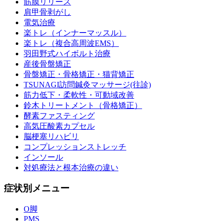
筋膜リリース
肩甲骨剥がし
電気治療
楽トレ（インナーマッスル）
楽トレ（複合高周波EMS）
羽田野式ハイボルト治療
産後骨盤矯正
骨盤矯正・骨格矯正・猫背矯正
TSUNAGI訪問鍼灸マッサージ(往診)
筋力低下・柔軟性・可動域改善
鈴木トリートメント（骨格矯正）
酵素ファスティング
高気圧酸素カプセル
脳梗塞リハビリ
コンプレッションストレッチ
インソール
対処療法と根本治療の違い
症状別メニュー
O脚
PMS