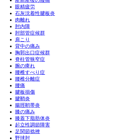
産前産後の腰痛
眼精疲労
石灰沈着性腱板炎
肉離れ
肘内障
肘部管症候群
肩こり
背中の痛み
胸郭出口症候群
脊柱管狭窄症
腕の痺れ
腰椎すべり症
腰椎分離症
腰痛
腱板損傷
腱鞘炎
腸脛靭帯炎
膝の痛み
膝蓋下脂肪体炎
起立性調節障害
足関節捻挫
野球肘