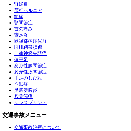
野球肩
頚椎ヘルニア
頭痛
顎関節症
首の痛み
鵞足炎
鼠径部痛症候群
脛腓靭帯損傷
自律神経失調症
偏平足
変形性膝関節症
変形性股関節症
手足のしびれ
不眠症
足底腱膜炎
股関節痛
シンスプリント
交通事故メニュー
交通事故治療について