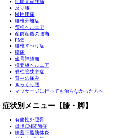
仙腸関節腰痛
反り腰
慢性腰痛
腰椎分離症
頚椎ヘルニア
産前産後の腰痛
PMS
腰椎すべり症
腰痛
坐骨神経痛
椎間板ヘルニア
脊柱管狭窄症
背中の痛み
ぎっくり腰
マッサージに行っても治らなかった方へ
症状別メニュー【膝・脚】
有痛性外脛骨
母指CM関節症
膝蓋下脂肪体炎