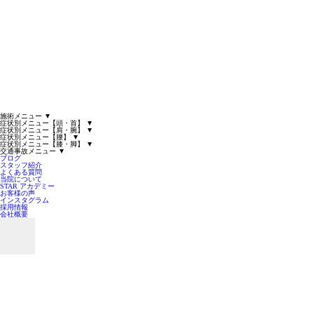
施術メニュー
▼
症状別メニュー【頭・首】
▼
症状別メニュー【肩・腕】
▼
症状別メニュー【腰】
▼
症状別メニュー【膝・脚】
▼
交通事故メニュー
▼
ブログ
スタッフ紹介
よくある質問
当院について
STAR アカデミー
お客様の声
インスタグラム
採用情報
会社概要