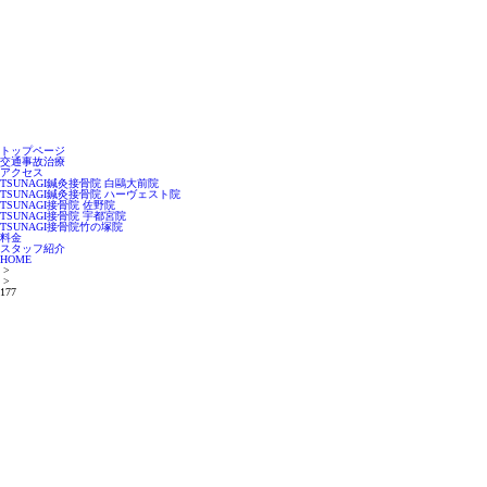
トップページ
交通事故治療
アクセス
TSUNAGI鍼灸接骨院 白鷗大前院
TSUNAGI鍼灸接骨院 ハーヴェスト院
TSUNAGI接骨院 佐野院
TSUNAGI接骨院 宇都宮院
TSUNAGI接骨院竹の塚院
料金
スタッフ紹介
HOME
>
>
177