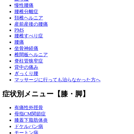
慢性腰痛
腰椎分離症
頚椎ヘルニア
産前産後の腰痛
PMS
腰椎すべり症
腰痛
坐骨神経痛
椎間板ヘルニア
脊柱管狭窄症
背中の痛み
ぎっくり腰
マッサージに行っても治らなかった方へ
症状別メニュー【膝・脚】
有痛性外脛骨
母指CM関節症
膝蓋下脂肪体炎
ドケルバン病
モートン病