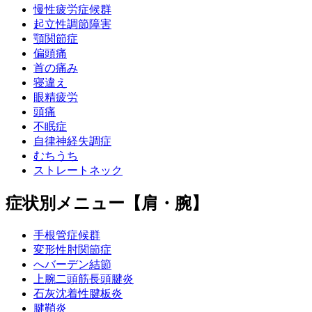
慢性疲労症候群
起立性調節障害
顎関節症
偏頭痛
首の痛み
寝違え
眼精疲労
頭痛
不眠症
自律神経失調症
むちうち
ストレートネック
症状別メニュー【肩・腕】
手根管症候群
変形性肘関節症
へバーデン結節
上腕二頭筋長頭腱炎
石灰沈着性腱板炎
腱鞘炎