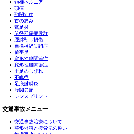
頚椎ヘルニア
頭痛
顎関節症
首の痛み
鵞足炎
鼠径部痛症候群
脛腓靭帯損傷
自律神経失調症
偏平足
変形性膝関節症
変形性股関節症
手足のしびれ
不眠症
足底腱膜炎
股関節痛
シンスプリント
交通事故メニュー
交通事故治療について
整形外科と接骨院の違い