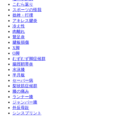
こむら返り
スポーツの怪我
捻挫・打撲
アキレス腱炎
冷え性
肉離れ
鵞足炎
腱板損傷
X脚
O脚
むずむず脚症候群
腸脛靭帯炎
水泳膝
半月板
セーバー病
梨状筋症候群
膝の痛み
ランナー膝
ジャンパー膝
外反母趾
シンスプリント