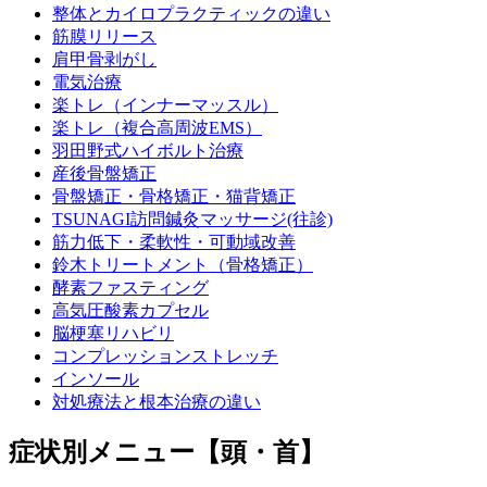
整体とカイロプラクティックの違い
筋膜リリース
肩甲骨剥がし
電気治療
楽トレ（インナーマッスル）
楽トレ（複合高周波EMS）
羽田野式ハイボルト治療
産後骨盤矯正
骨盤矯正・骨格矯正・猫背矯正
TSUNAGI訪問鍼灸マッサージ(往診)
筋力低下・柔軟性・可動域改善
鈴木トリートメント（骨格矯正）
酵素ファスティング
高気圧酸素カプセル
脳梗塞リハビリ
コンプレッションストレッチ
インソール
対処療法と根本治療の違い
症状別メニュー【頭・首】