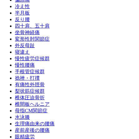
冷え性
半月板
反り腰
四十肩、五十肩
坐骨神経痛
変形性肘関節症
外反母趾
寝違え
慢性疲労症候群
慢性腰痛
手根管症候群
捻挫・打撲
有痛性外脛骨
梨状筋症候群
椎体圧迫骨折
椎間板ヘルニア
母指CM関節症
水泳膝
生理痛由来の腰痛
産前産後の腰痛
眼精疲労