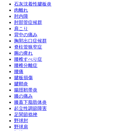
石灰沈着性腱板炎
肉離れ
肘内障
肘部管症候群
肩こり
背中の痛み
胸郭出口症候群
脊柱管狭窄症
腕の痺れ
腰椎すべり症
腰椎分離症
腰痛
腱板損傷
腱鞘炎
腸脛靭帯炎
膝の痛み
膝蓋下脂肪体炎
起立性調節障害
足関節捻挫
野球肘
野球肩