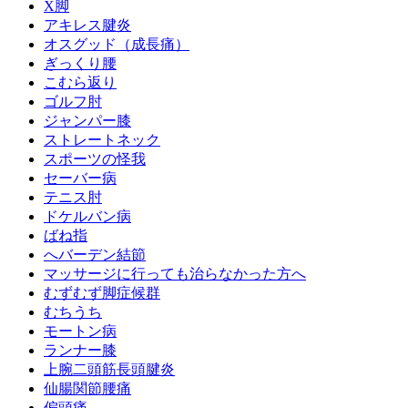
X脚
アキレス腱炎
オスグッド（成長痛）
ぎっくり腰
こむら返り
ゴルフ肘
ジャンパー膝
ストレートネック
スポーツの怪我
セーバー病
テニス肘
ドケルバン病
ばね指
へバーデン結節
マッサージに行っても治らなかった方へ
むずむず脚症候群
むちうち
モートン病
ランナー膝
上腕二頭筋長頭腱炎
仙腸関節腰痛
偏頭痛