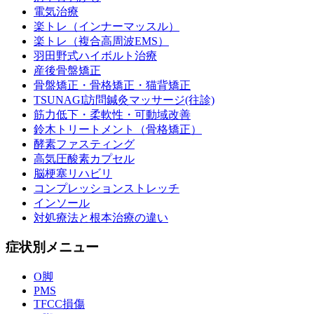
電気治療
楽トレ（インナーマッスル）
楽トレ（複合高周波EMS）
羽田野式ハイボルト治療
産後骨盤矯正
骨盤矯正・骨格矯正・猫背矯正
TSUNAGI訪問鍼灸マッサージ(往診)
筋力低下・柔軟性・可動域改善
鈴木トリートメント（骨格矯正）
酵素ファスティング
高気圧酸素カプセル
脳梗塞リハビリ
コンプレッションストレッチ
インソール
対処療法と根本治療の違い
症状別メニュー
O脚
PMS
TFCC損傷