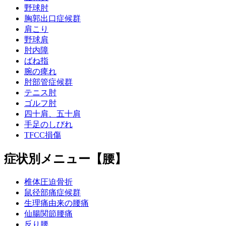
野球肘
胸郭出口症候群
肩こり
野球肩
肘内障
ばね指
腕の痺れ
肘部管症候群
テニス肘
ゴルフ肘
四十肩、五十肩
手足のしびれ
TFCC損傷
症状別メニュー【腰】
椎体圧迫骨折
鼠径部痛症候群
生理痛由来の腰痛
仙腸関節腰痛
反り腰